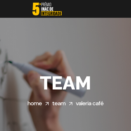
TEAM
home
team
valeria café